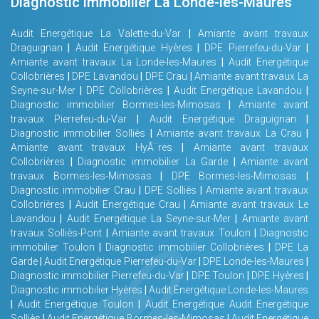
Diagnostic immobilier La Londe-les-Maures
Audit Energétique La Valette-du-Var
|
Amiante avant travaux
Draguignan
|
Audit Energétique Hyères
|
DPE Pierrefeu-du-Var
|
Amiante avant travaux La Londe-les-Maures
|
Audit Energétique
Collobrières
|
DPE Lavandou
|
DPE Crau
|
Amiante avant travaux La
Seyne-sur-Mer
|
DPE Collobrières
|
Audit Energétique Lavandou
|
Diagnostic immobilier Bormes-les-Mimosas
|
Amiante avant
travaux Pierrefeu-du-Var
|
Audit Energétique Draguignan
|
Diagnostic immobilier Solliès
|
Amiante avant travaux La Crau
|
Amiante avant travaux HyÃ¨res
|
Amiante avant travaux
Collobrières
|
Diagnostic immobilier La Garde
|
Amiante avant
travaux Bormes-les-Mimosas
|
DPE Bormes-les-Mimosas
|
Diagnostic immobilier Crau
|
DPE Solliès
|
Amiante avant travaux
Collobrières
|
Audit Energétique Crau
|
Amiante avant travaux Le
Lavandou
|
Audit Energétique La Seyne-sur-Mer
|
Amiante avant
travaux Solliès-Pont
|
Amiante avant travaux Toulon
|
Diagnostic
immobilier Toulon
|
Diagnostic immobilier Collobrières
|
DPE La
Garde
|
Audit Energétique Pierrefeu-du-Var
|
DPE Londe-les-Maures
|
Diagnostic immobilier Pierrefeu-du-Var
|
DPE Toulon
|
DPE Hyères
|
Diagnostic immobilier Hyères
|
Audit Energétique Londe-les-Maures
|
Audit Energétique Toulon
|
Audit Energétique Audit Energétique
Solliès
|
Audit Energétique Bormes-les-Mimosas
|
Audit Energétique