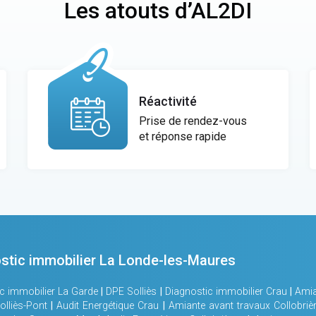
Les atouts d’AL2DI
Réactivité
Prise de rendez-vous
et réponse rapide
stic immobilier La Londe-les-Maures
c immobilier La Garde
|
DPE Solliès
|
Diagnostic immobilier Crau
|
Amia
olliès-Pont
|
Audit Energétique Crau
|
Amiante avant travaux Collobriè